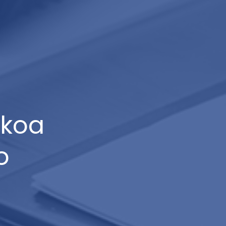
zkoa
o